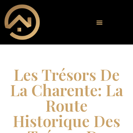
Les Trésors De
La Charente: La
Route
Historique Des